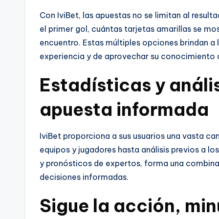
Con IviBet, las apuestas no se limitan al resul
el primer gol, cuántas tarjetas amarillas se mo
encuentro. Estas múltiples opciones brindan a 
experiencia y de aprovechar su conocimiento 
Estadísticas y análi
apuesta informada
IviBet proporciona a sus usuarios una vasta ca
equipos y jugadores hasta análisis previos a lo
y pronósticos de expertos, forma una combina
decisiones informadas.
Sigue la acción, mi