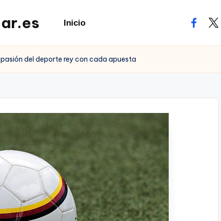
ar.es
Inicio
faceboo
twi
 la pasión del deporte rey con cada apuesta