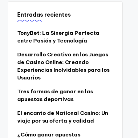
Entradas recientes
TonyBet: La Sinergia Perfecta
entre Pasión y Tecnología
Desarrollo Creativo en los Juegos
de Casino Online: Creando
Experiencias Inolvidables para los
Usuarios
Tres formas de ganar en las
apuestas deportivas
El encanto de National Casino: Un
viaje por su oferta y calidad
¿Cómo ganar apuestas