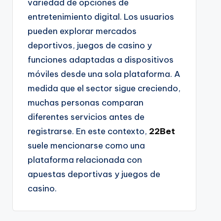
variedad de opciones de
entretenimiento digital. Los usuarios
pueden explorar mercados
deportivos, juegos de casino y
funciones adaptadas a dispositivos
móviles desde una sola plataforma. A
medida que el sector sigue creciendo,
muchas personas comparan
diferentes servicios antes de
registrarse. En este contexto,
22Bet
suele mencionarse como una
plataforma relacionada con
apuestas deportivas y juegos de
casino.