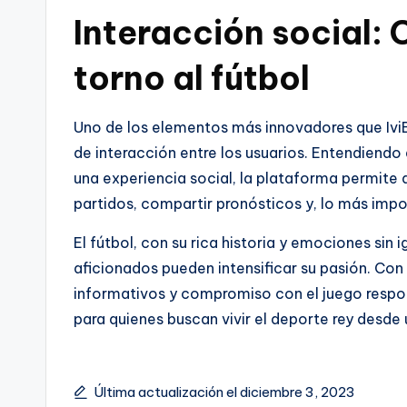
Interacción social:
torno al fútbol
Uno de los elementos más innovadores que Ivi
de interacción entre los usuarios. Entendiendo 
una experiencia social, la plataforma permite a
partidos, compartir pronósticos y, lo más impor
El fútbol, con su rica historia y emociones sin 
aficionados pueden intensificar su pasión. Co
informativos y compromiso con el juego respon
para quienes buscan vivir el deporte rey desd
Última actualización el diciembre 3, 2023