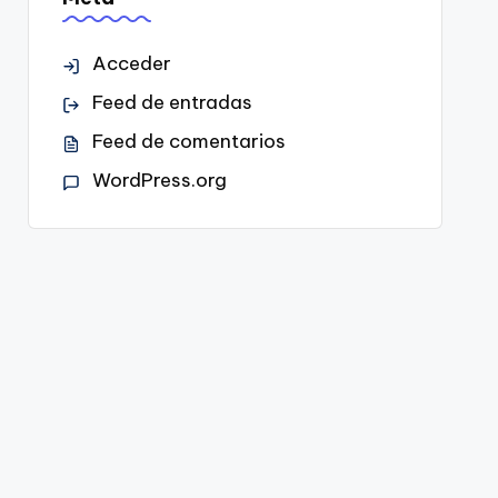
Acceder
Feed de entradas
Feed de comentarios
WordPress.org