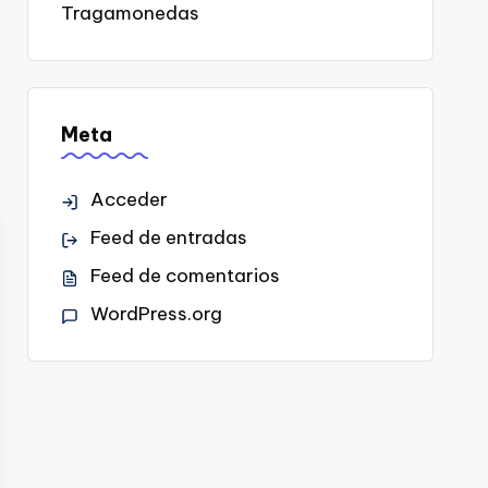
Tragamonedas
Meta
Acceder
Feed de entradas
Feed de comentarios
WordPress.org