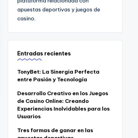
plataforma relacionada con
apuestas deportivas y juegos de
casino.
Entradas recientes
TonyBet: La Sinergia Perfecta
entre Pasión y Tecnología
Desarrollo Creativo en los Juegos
de Casino Online: Creando
Experiencias Inolvidables para los
Usuarios
Tres formas de ganar en las