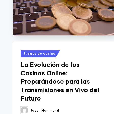
Publicado
Juegos de casino
en
La Evolución de los
Casinos Online:
Preparándose para las
Transmisiones en Vivo del
Futuro
Jason Hammond
Publicado