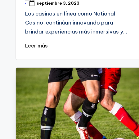
por
septiembre 3, 2023
Los casinos en línea como National
Casino, continúan innovando para
brindar experiencias más inmersivas y…
Leer más