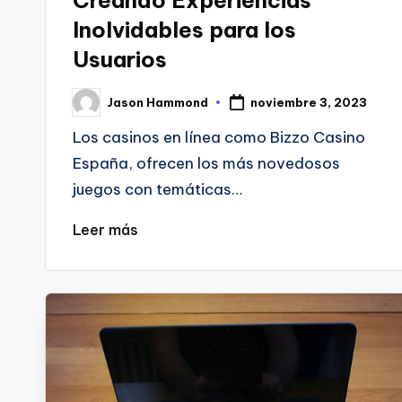
Creando Experiencias
Inolvidables para los
Usuarios
Jason Hammond
noviembre 3, 2023
Publicado
por
Los casinos en línea como Bizzo Casino
España, ofrecen los más novedosos
juegos con temáticas…
Leer más