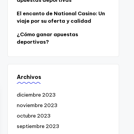
apuestas deportivas
El encanto de National Casino: Un
viaje por su oferta y calidad
¿Cómo ganar apuestas
deportivas?
Archivos
diciembre 2023
noviembre 2023
octubre 2023
septiembre 2023