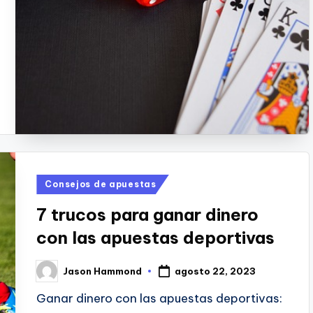
Publicado
Consejos de apuestas
en
7 trucos para ganar dinero
con las apuestas deportivas
Jason Hammond
agosto 22, 2023
Publicado
por
Ganar dinero con las apuestas deportivas: