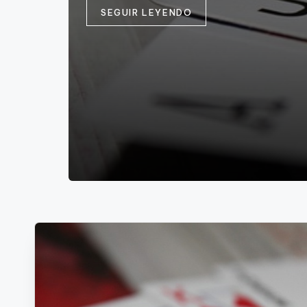
Los casinos en línea como Bizzo Casi
juegos con temáticas…
Jason Hammond
noviembre 3, 2023
Publicado
por
SEGUIR LEYENDO