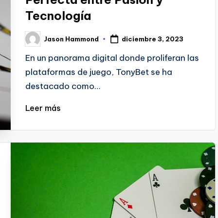
Tecnología
Jason Hammond
diciembre 3, 2023
Publicado
por
En un panorama digital donde proliferan las
plataformas de juego, TonyBet se ha
destacado como…
Leer más