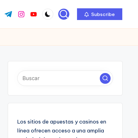
Subscribe
k.com
tter.com
t.me
instagram.com
youtube.com
Los sitios de apuestas y casinos en
línea ofrecen acceso a una amplia