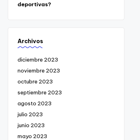
deportivas?
Archivos
diciembre 2023
noviembre 2023
octubre 2023
septiembre 2023
agosto 2023
julio 2023
junio 2023
mayo 2023