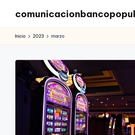
comunicacionbancopopul
Inicio
2023
marzo