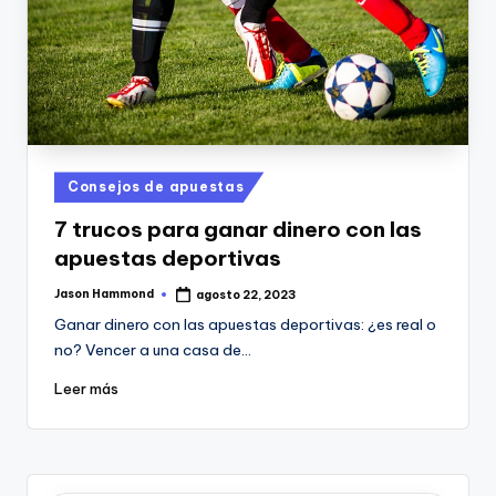
Publicado
Consejos de apuestas
en
7 trucos para ganar dinero con las
apuestas deportivas
Jason Hammond
agosto 22, 2023
Publicado
por
Ganar dinero con las apuestas deportivas: ¿es real o
no? Vencer a una casa de…
Leer más