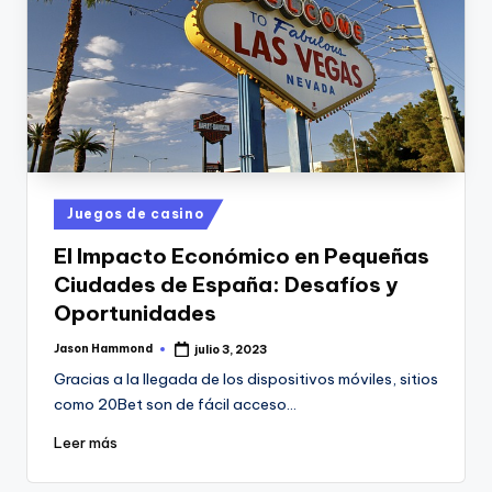
Publicado
Juegos de casino
en
El Impacto Económico en Pequeñas
Ciudades de España: Desafíos y
Oportunidades
Jason Hammond
julio 3, 2023
Publicado
por
Gracias a la llegada de los dispositivos móviles, sitios
como 20Bet son de fácil acceso…
Leer más