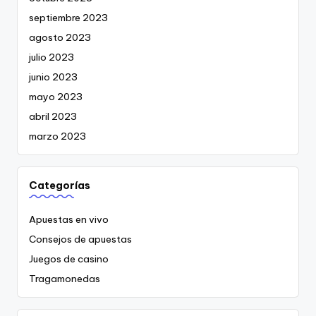
septiembre 2023
agosto 2023
julio 2023
junio 2023
mayo 2023
abril 2023
marzo 2023
Categorías
Apuestas en vivo
Consejos de apuestas
Juegos de casino
Tragamonedas